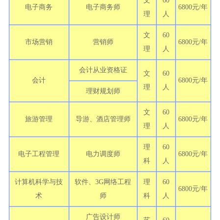
文
60
电子商务
电子商务师
6800元/年
理
人
文
60
市场营销
营销师
6800元/年
理
人
会计从业资格证
文
60
会计
6800元/年
理
人
理财规划师
文
60
旅游管理
导游、酒店管理师
6800元/年
理
人
理
60
电子工程管理
电力调度师
6800元/年
科
人
计算机科学与技
软件、3G网络工程
理
60
6800元/年
术
师
科
人
广告设计师