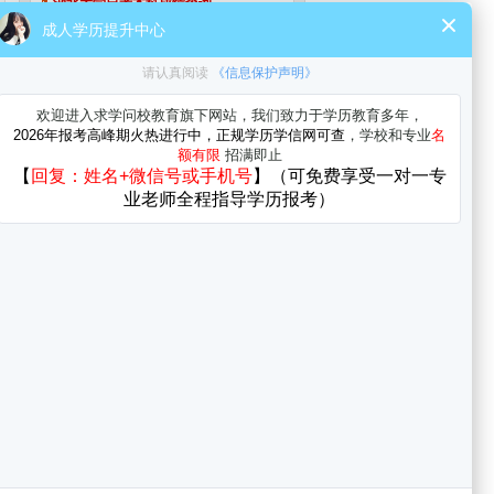
湖北大学自考本科成绩查询
湖北大学自考本科准考证打印
湖北大学自考本科免考政策
湖北大学自考本科毕业办理
湖北大学自考答疑
更多>>
南通自考是什么学历
自考报名时间在哪里查询
自考西南大学有哪些科目?
自考本科报名提升学历快吗？条件有哪
些？
自考报名能去外省学校吗？有出路吗？
自考工商管理专业可以报考一建吗
自考园林专业可以报考一建吗
2025年4月湖北大学自考工程管理本科报
名入口官网
2025年4月湖北大学自考质量管理与认证
专科报名材料
<a href="//www.zikao365.com/"