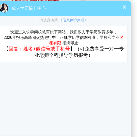
湖北大学自考本科成绩查询
湖北大学自考本科准考证打印
湖北大学自考本科免考政策
湖北大学自考本科毕业办理
湖北大学自考答疑
更多>>
自考工商管理专业可以报考一建吗
自考园林专业可以报考一建吗
2025年4月湖北大学自考工程管理本科报
名入口官网
2025年4月湖北大学自考质量管理与认证
专科报名材料
<a href="//www.zikao365.com/"
target="_blank" class="logo fl"><img
没有参加专升本怎么提高学历？
src="https://www.zikao365.com/images/index2020/logo.png"
自考报名时间在哪里查询
alt="自考365-自考学历培训"></a>
自考成人大学是如何上课的
上半年浙江自考免考申请要求是什么?
初中学历怎么自考?初中学历怎么自考中