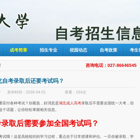
成考简章
招生专业
校园动态
自考政策
考生
情
咨询电话：027-86646545
北自考录取后还要考试吗？
考
发布时间：2026-04-01 查看：164次
要应付各种考试？别着急，好消息是
湖北成人高考
录取后不需要全国统一大考，但
这个话题，让你轻松掌握相关信息。
考
录取后需要参加全国考试吗？
考试哦！这是高校组织的学习过程，重点在于日常授课和评估。一旦你被录取，学