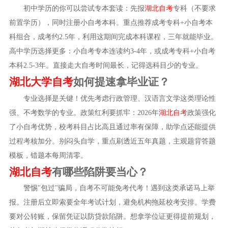
初中学历的你可以尝试专本套读：先报
湖北自考
专科（不要求
前置学历），同时注册小自考本科。重点推荐成考专科+小自考本
科组合，成考约2.5年，利用这期间完成本科课程，三年就能毕业。
高中学历选择更多：小自考专本连读约3-4年，或成考专科+小自考
本科2.5-3年。直接走大自考时间最长，记得选科目少的专业。
湖北大学自考
如何提速拿毕业证？
专业选择是关键！优先考虑行政管理、汉语言文学这类理论性
强、不考数学的专业。政策红利要抓牢：2026年
湖北自考
政策强化
了小自考优势，校考科目占比高且通过率有保障，助学点还能提供
过程考核加分。别闷头自学，重点刷透近五年真题，主观题背答题
模板，错题本每周清零。
湖北自考
有哪些陷阱要当心？
警惕"包过"骗局，自考不可能免考代考！遇到这类承诺马上举
报。注册后立即索要全年考试计划，避免机构拖延校考安排。学费
要对公转账，保留凭证以防贷款陷阱。想拿学位证更得提前规划，