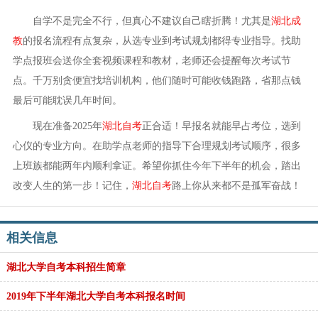
自学不是完全不行，但真心不建议自己瞎折腾！尤其是
湖北成
教
的报名流程有点复杂，从选专业到考试规划都得专业指导。找助
学点报班会送你全套视频课程和教材，老师还会提醒每次考试节
点。千万别贪便宜找培训机构，他们随时可能收钱跑路，省那点钱
最后可能耽误几年时间。
现在准备2025年
湖北自考
正合适！早报名就能早占考位，选到
心仪的专业方向。在助学点老师的指导下合理规划考试顺序，很多
上班族都能两年内顺利拿证。希望你抓住今年下半年的机会，踏出
改变人生的第一步！记住，
湖北自考
路上你从来都不是孤军奋战！
相关信息
湖北大学自考本科招生简章
2019年下半年湖北大学自考本科报名时间