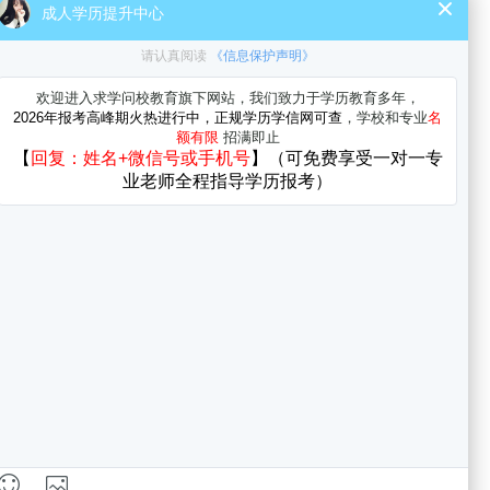
湖北大学自考本科成绩查询
湖北大学自考本科准考证打印
湖北大学自考本科免考政策
湖北大学自考本科毕业办理
湖北大学自考答疑
更多>>
南通自考是什么学历
自考报名时间在哪里查询
自考西南大学有哪些科目?
自考本科报名提升学历快吗？条件有哪
些？
自考报名能去外省学校吗？有出路吗？
自考工商管理专业可以报考一建吗
自考园林专业可以报考一建吗
2025年4月湖北大学自考工程管理本科报
名入口官网
2025年4月湖北大学自考质量管理与认证
专科报名材料
<a href="//www.zikao365.com/"